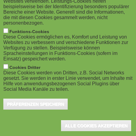
Websites verwenden. Leistungs-Cookies helfen
mit "knowtion"
M
beispielsweise bei der Identifizierung besonders populärer
Bereiche einer Website. Generell sind die Informationen,
München, August 2024 - Eine dynamische
o
die mit diesen Cookies gesammelt werden, nicht
Arbeitswelt erfordert ständig neue Lerninhalte.
personenbezogen.
Generative KI kann
b
Funktions-Cookies
den Trainingserstellungsprozess jedoch...
Diese Cookies ermöglichen es, Komfort und Leistung von
i
Websites zu verbessern und verschiedene Funktionen zur
Verfügung zu stellen. Beispielsweise können
Spracheinstellungen in Funktions-Cookies (sofern im
l
Einsatz) gespeichert werden.
e
Cookies Dritter
"KI meets L&D" - KI im Corporate
Diese Cookies werden von Dritten, z.B. Social Networks
Learning
gesetzt. Sie werden in erster Linie verwendet, um Inhalte mit
)
Hilfe von anwendungsbezogenen Social Plugins über
München, Dezember 2023 - Das Hype-Thema KI
Social Media Kanäle zu teilen.
wird die L&D-Welt auch 2024 weiter beschäftigen,
denn klar ist: KI revolutioniert das Corporate
PRÄFERENZEN SPEICHERN
Learning...
ALLE COOKIES AKZEPTIEREN