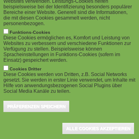
Websites verwenden. Leistungs-Cookies helfen
Facebook für Unternehmen:So
M
beispielsweise bei der Identifizierung besonders populärer
maximieren Unternehmen ihren...
Bereiche einer Website. Generell sind die Informationen,
o
die mit diesen Cookies gesammelt werden, nicht
Leipzig, Februar 2023 - Von März bis Mai 2023 lädt
personenbezogen.
der eLearning-Anbieter Lecturio Interessierte an
b
Funktions-Cookies
verschiedenen Terminen zur kostenfreien Webinar...
Diese Cookies ermöglichen es, Komfort und Leistung von
i
Websites zu verbessern und verschiedene Funktionen zur
Verfügung zu stellen. Beispielsweise können
Spracheinstellungen in Funktions-Cookies (sofern im
l
Einsatz) gespeichert werden.
e
Cookies Dritter
Wissen und Werbung zugleich:
Diese Cookies werden von Dritten, z.B. Social Networks
eLearning im Marketing
gesetzt. Sie werden in erster Linie verwendet, um Inhalte mit
)
Hilfe von anwendungsbezogenen Social Plugins über
Fulda, Februar 2022 – Wer sagt, dass digitale
Social Media Kanäle zu teilen.
Lernmodule nur zu internen Schulungszwecken
taugen? Im Bereich Marketing und Sales sind
PRÄFERENZEN SPEICHERN
Online-Trainings...
ALLE COOKIES AKZEPTIEREN