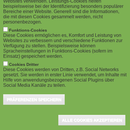
Websites verwenden. Leistungs-Cookies helfen
Fit für künstliche Intelligenz:
M
beispielsweise bei der Identifizierung besonders populärer
Zusatzqualifikation für...
Bereiche einer Website. Generell sind die Informationen,
o
die mit diesen Cookies gesammelt werden, nicht
Berlin/Reutlingen, Mai 2024 - 13 Auszubildende
personenbezogen.
aus vier regionalen Unternehmen haben bei der
b
Funktions-Cookies
IHK Reutlingen erfolgreich den Pilotdurchlauf der
Diese Cookies ermöglichen es, Komfort und Leistung von
i
neuen...
Websites zu verbessern und verschiedene Funktionen zur
Verfügung zu stellen. Beispielsweise können
Spracheinstellungen in Funktions-Cookies (sofern im
l
Einsatz) gespeichert werden.
e
Cookies Dritter
Diese Cookies werden von Dritten, z.B. Social Networks
Textverstehen mit Künstlicher
gesetzt. Sie werden in erster Linie verwendet, um Inhalte mit
)
Intelligenz
Hilfe von anwendungsbezogenen Social Plugins über
Social Media Kanäle zu teilen.
Stuttgart, September 2023 - Wie können
Dokumente einfach auf Fragen und Inhalte hin
PRÄFERENZEN SPEICHERN
untersucht und entsprechende Maßnahmen
möglichst automatisch...
ALLE COOKIES AKZEPTIEREN