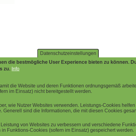
Datenschutzeinstellungen
en die bestmögliche User Experience bieten zu können. Du
s zu.
Info
 damit die Website und deren Funktionen ordnungsgemäß arbeit
ern im Einsatz) nicht bereitgestellt werden.
r, wie Nutzer Websites verwenden. Leistungs-Cookies helfen be
. Generell sind die Informationen, die mit diesen Cookies ges
Leistung von Websites zu verbessern und verschiedene Funktio
in Funktions-Cookies (sofern im Einsatz) gespeichert werden.