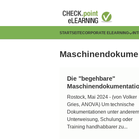
Direkt
zum
Inhalt
H
STARTSEITE
CORPORATE ELEARNING
IN
a
Maschinendokumen
u
p
Die "begehbare"
t
Maschinendokumentati
n
Rostock, Mai 2024 - (von Volker
Gries, ANOVA) Um technische
a
Dokumentationen unter anderem 
v
Unterweisung, Schulung oder
Training handhabbarer zu...
i