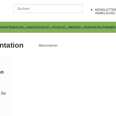
NEWSLETTE
ANMELDUNG
TERNATIONALES
HOCHSCHULE
SCHULE
WISSEN
VERANSTALTUNGEN
tation
Abonnieren
on
für