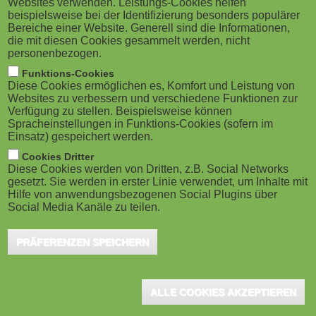
Websites verwenden. Leistungs-Cookies helfen
M
beispielsweise bei der Identifizierung besonders populärer
Bereiche einer Website. Generell sind die Informationen,
o
die mit diesen Cookies gesammelt werden, nicht
personenbezogen.
b
Funktions-Cookies
Diese Cookies ermöglichen es, Komfort und Leistung von
i
Websites zu verbessern und verschiedene Funktionen zur
Verfügung zu stellen. Beispielsweise können
Spracheinstellungen in Funktions-Cookies (sofern im
l
Einsatz) gespeichert werden.
e
Cookies Dritter
Diese Cookies werden von Dritten, z.B. Social Networks
gesetzt. Sie werden in erster Linie verwendet, um Inhalte mit
)
Hilfe von anwendungsbezogenen Social Plugins über
Social Media Kanäle zu teilen.
PRÄFERENZEN SPEICHERN
ALLE COOKIES AKZEPTIEREN