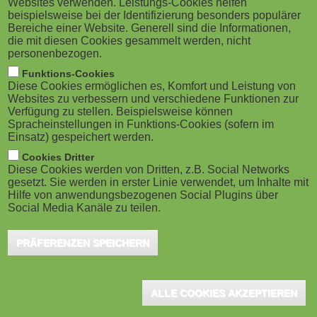
Websites verwenden. Leistungs-Cookies helfen
M
beispielsweise bei der Identifizierung besonders populärer
Bereiche einer Website. Generell sind die Informationen,
o
die mit diesen Cookies gesammelt werden, nicht
personenbezogen.
b
Funktions-Cookies
Diese Cookies ermöglichen es, Komfort und Leistung von
i
Websites zu verbessern und verschiedene Funktionen zur
Verfügung zu stellen. Beispielsweise können
Spracheinstellungen in Funktions-Cookies (sofern im
l
Einsatz) gespeichert werden.
e
Cookies Dritter
Diese Cookies werden von Dritten, z.B. Social Networks
gesetzt. Sie werden in erster Linie verwendet, um Inhalte mit
)
Hilfe von anwendungsbezogenen Social Plugins über
Social Media Kanäle zu teilen.
PRÄFERENZEN SPEICHERN
ALLE COOKIES AKZEPTIEREN