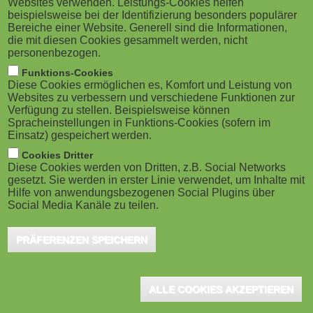
Websites verwenden. Leistungs-Cookies helfen
Learning
M
beispielsweise bei der Identifizierung besonders populärer
Bereiche einer Website. Generell sind die Informationen,
Koblenz, Januar 2019 - Die Hochschule Koblenz
o
die mit diesen Cookies gesammelt werden, nicht
startet Ende März 2019 einen zweiten Durchgang
personenbezogen.
der Weiterbildung Schuldnerberatung. In sieben
b
Funktions-Cookies
Modulen...
Diese Cookies ermöglichen es, Komfort und Leistung von
i
Websites zu verbessern und verschiedene Funktionen zur
Verfügung zu stellen. Beispielsweise können
Spracheinstellungen in Funktions-Cookies (sofern im
l
Einsatz) gespeichert werden.
e
Cookies Dritter
Online-Lehre in den Geistes- und
Diese Cookies werden von Dritten, z.B. Social Networks
Sozialwissenschaften
gesetzt. Sie werden in erster Linie verwendet, um Inhalte mit
)
Hilfe von anwendungsbezogenen Social Plugins über
Bamberg, Dezember 2016 - Am 02. März 2017
Social Media Kanäle zu teilen.
veranstaltet die Virtuelle Hochschule Bayern (vhb)
an der Otto-Friedrich-Universität Bamberg ihren
PRÄFERENZEN SPEICHERN
dritten...
ALLE COOKIES AKZEPTIEREN
S
Vorherige
‹‹
Seite 2