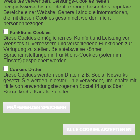
Websites verwenden. Leistungs-Cookies helfen
M
beispielsweise bei der Identifizierung besonders populärer
Bereiche einer Website. Generell sind die Informationen,
o
die mit diesen Cookies gesammelt werden, nicht
personenbezogen.
b
Funktions-Cookies
Diese Cookies ermöglichen es, Komfort und Leistung von
i
Websites zu verbessern und verschiedene Funktionen zur
Verfügung zu stellen. Beispielsweise können
Spracheinstellungen in Funktions-Cookies (sofern im
l
Einsatz) gespeichert werden.
e
Cookies Dritter
Diese Cookies werden von Dritten, z.B. Social Networks
gesetzt. Sie werden in erster Linie verwendet, um Inhalte mit
)
Hilfe von anwendungsbezogenen Social Plugins über
Social Media Kanäle zu teilen.
PRÄFERENZEN SPEICHERN
ALLE COOKIES AKZEPTIEREN