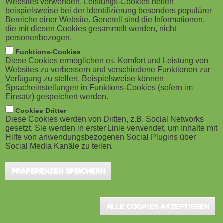
Websites verwenden. Leistungs-Cookies helfen
Cornerstone kündigt Partnerschaften
M
beispielsweise bei der Identifizierung besonders populärer
mit Microsoft und...
Bereiche einer Website. Generell sind die Informationen,
o
die mit diesen Cookies gesammelt werden, nicht
Düsseldorf, Juni 2025 – Cornerstone OnDemand
personenbezogen.
Inc., ein führendes Unternehmen für Lösungen im
b
Funktions-Cookies
Bereich Workforce Agility, hat auf der Spark-
Diese Cookies ermöglichen es, Komfort und Leistung von
i
Konferenz...
Websites zu verbessern und verschiedene Funktionen zur
Verfügung zu stellen. Beispielsweise können
Spracheinstellungen in Funktions-Cookies (sofern im
l
Einsatz) gespeichert werden.
e
Cookies Dritter
Diese Cookies werden von Dritten, z.B. Social Networks
Strategische Partnerschaft zwischen
gesetzt. Sie werden in erster Linie verwendet, um Inhalte mit
)
LMU und Stellenbosch...
Hilfe von anwendungsbezogenen Social Plugins über
Social Media Kanäle zu teilen.
München, Mai 2025 - Beide Universitäten haben im
Februar dieses Jahres in Stellenbosch einen
PRÄFERENZEN SPEICHERN
gemeinsamen Forschungsfonds ("Joint Fund")
aufgelegt, der...
ALLE COOKIES AKZEPTIEREN