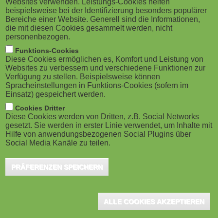
Websites verwenden. Leistungs-Cookies helfen
M
beispielsweise bei der Identifizierung besonders populärer
Bereiche einer Website. Generell sind die Informationen,
o
die mit diesen Cookies gesammelt werden, nicht
personenbezogen.
b
Funktions-Cookies
Diese Cookies ermöglichen es, Komfort und Leistung von
i
Websites zu verbessern und verschiedene Funktionen zur
Verfügung zu stellen. Beispielsweise können
Spracheinstellungen in Funktions-Cookies (sofern im
l
Einsatz) gespeichert werden.
e
Cookies Dritter
Diese Cookies werden von Dritten, z.B. Social Networks
gesetzt. Sie werden in erster Linie verwendet, um Inhalte mit
)
Hilfe von anwendungsbezogenen Social Plugins über
Social Media Kanäle zu teilen.
PRÄFERENZEN SPEICHERN
ALLE COOKIES AKZEPTIEREN