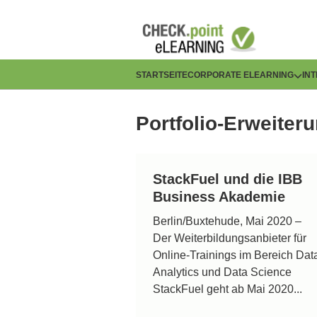
Direkt
zum
Inhalt
H
STARTSEITE
CORPORATE ELEARNING
IN
a
Portfolio-Erweiter
u
p
StackFuel und die IBB
t
Business Akademie
n
Berlin/Buxtehude, Mai 2020 –
Der Weiterbildungsanbieter für
a
Online-Trainings im Bereich Dat
v
Analytics und Data Science
StackFuel geht ab Mai 2020...
i