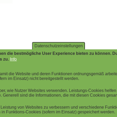
Datenschutzeinstellungen
en die bestmögliche User Experience bieten zu können. Du
s zu.
Info
 damit die Website und deren Funktionen ordnungsgemäß arbeit
ern im Einsatz) nicht bereitgestellt werden.
r, wie Nutzer Websites verwenden. Leistungs-Cookies helfen be
. Generell sind die Informationen, die mit diesen Cookies ges
Leistung von Websites zu verbessern und verschiedene Funktio
in Funktions-Cookies (sofern im Einsatz) gespeichert werden.