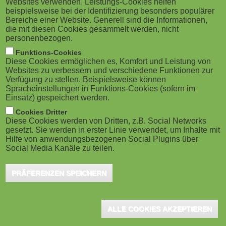
Websites verwenden. Leistungs-Cookies helfen
im Projektmanagement...
M
beispielsweise bei der Identifizierung besonders populärer
Bereiche einer Website. Generell sind die Informationen,
Berlin, Mai 2025 – Das Project Management
o
die mit diesen Cookies gesammelt werden, nicht
Institute (PMI), weltweit führende Institution für
personenbezogen.
Projektmanagement, hat eine Vereinbarung zur
b
Funktions-Cookies
Gründung...
Diese Cookies ermöglichen es, Komfort und Leistung von
i
Websites zu verbessern und verschiedene Funktionen zur
Verfügung zu stellen. Beispielsweise können
Spracheinstellungen in Funktions-Cookies (sofern im
l
Einsatz) gespeichert werden.
e
Cookies Dritter
International erfahrener
Diese Cookies werden von Dritten, z.B. Social Networks
Projektmanager verstärkt Lehre und...
gesetzt. Sie werden in erster Linie verwendet, um Inhalte mit
)
Hilfe von anwendungsbezogenen Social Plugins über
Biberach, November 2024 - Projektmanagement gilt
Social Media Kanäle zu teilen.
als Schlüssel für den Erfolg großer Vorhaben. Dies
gilt insbesondere im Bauwesen, wo eine Vielzahl...
PRÄFERENZEN SPEICHERN
ALLE COOKIES AKZEPTIEREN
Lernplattform schult auch