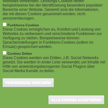
Websites verwenden. Leistungs-Cookies helfen
M
beispielsweise bei der Identifizierung besonders populärer
Bereiche einer Website. Generell sind die Informationen,
o
die mit diesen Cookies gesammelt werden, nicht
personenbezogen.
b
Funktions-Cookies
Diese Cookies ermöglichen es, Komfort und Leistung von
i
Websites zu verbessern und verschiedene Funktionen zur
Verfügung zu stellen. Beispielsweise können
Spracheinstellungen in Funktions-Cookies (sofern im
l
Einsatz) gespeichert werden.
e
Cookies Dritter
Diese Cookies werden von Dritten, z.B. Social Networks
gesetzt. Sie werden in erster Linie verwendet, um Inhalte mit
)
Hilfe von anwendungsbezogenen Social Plugins über
Social Media Kanäle zu teilen.
PRÄFERENZEN SPEICHERN
ALLE COOKIES AKZEPTIEREN