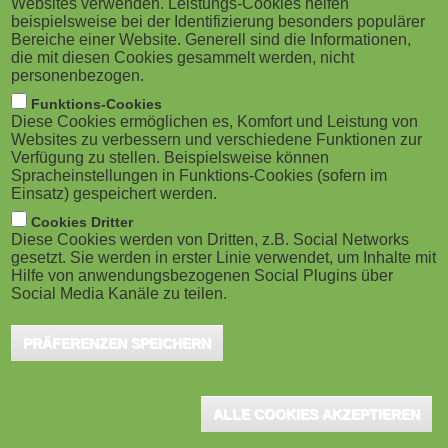
Websites verwenden. Leistungs-Cookies helfen
M
beispielsweise bei der Identifizierung besonders populärer
Bereiche einer Website. Generell sind die Informationen,
o
die mit diesen Cookies gesammelt werden, nicht
personenbezogen.
b
Funktions-Cookies
Diese Cookies ermöglichen es, Komfort und Leistung von
i
Websites zu verbessern und verschiedene Funktionen zur
Verfügung zu stellen. Beispielsweise können
Spracheinstellungen in Funktions-Cookies (sofern im
l
Einsatz) gespeichert werden.
e
Cookies Dritter
Diese Cookies werden von Dritten, z.B. Social Networks
gesetzt. Sie werden in erster Linie verwendet, um Inhalte mit
)
Hilfe von anwendungsbezogenen Social Plugins über
Social Media Kanäle zu teilen.
PRÄFERENZEN SPEICHERN
ALLE COOKIES AKZEPTIEREN