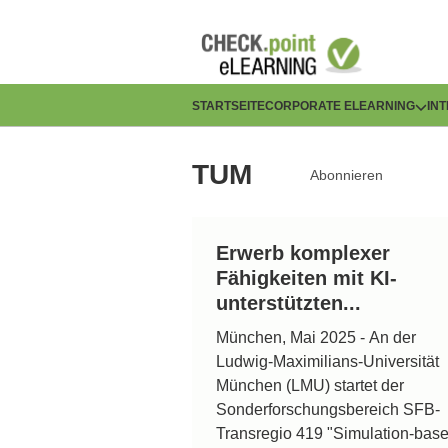
Direkt
zum
Inhalt
H
STARTSEITE
CORPORATE ELEARNING
IN
a
TUM
Abonnieren
u
p
Erwerb komplexer
t
Fähigkeiten mit KI-
n
unterstützten...
München, Mai 2025 - An der
a
Ludwig-Maximilians-Universität
v
München (LMU) startet der
Sonderforschungsbereich SFB-
i
Transregio 419 "Simulation-base