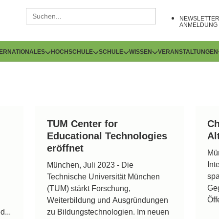
NEWSLETTE
ANMELDUNG
TERNATIONALES
HOCHSCHULE
SCHULE
WISSEN
VERANSTALTUNGEN
TUM Center for
Ch
Educational Technologies
Al
eröffnet
Mün
Int
München, Juli 2023 - Die
sp
Technische Universität München
Geg
(TUM) stärkt Forschung,
Öff
Weiterbildung und Ausgründungen
d...
zu Bildungstechnologien. Im neuen