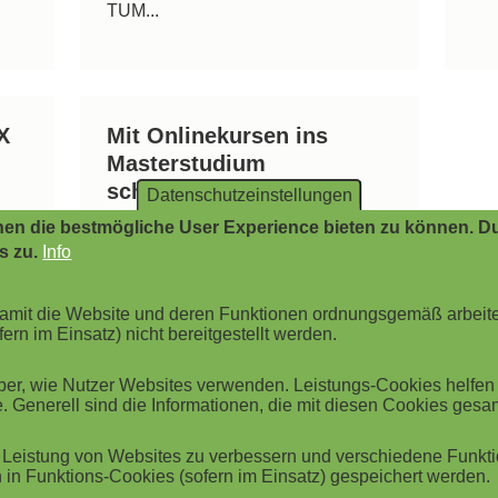
TUM...
X
Mit Onlinekursen ins
Masterstudium
schnuppern
Datenschutzeinstellungen
en die bestmögliche User Experience bieten zu können. Du
München, Juni 2017 - Die
s zu.
Info
Technische Universität München
(TUM) startet zwei neue Formate
von Massive Open Online Courses
 damit die Website und deren Funktionen ordnungsgemäß arbeit
ern im Einsatz) nicht bereitgestellt werden.
(MOOCs). Die "MOOCs for...
r, wie Nutzer Websites verwenden. Leistungs-Cookies helfen be
. Generell sind die Informationen, die mit diesen Cookies ges
Leistung von Websites zu verbessern und verschiedene Funktio
in Funktions-Cookies (sofern im Einsatz) gespeichert werden.