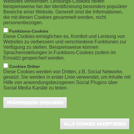
Websites verwenden. Leistungs-Cookies helfen
VOCANTO geht an Bertelsmann
M
beispielsweise bei der Identifizierung besonders populärer
Portfoliounternehmen EMBRACE
Bereiche einer Website. Generell sind die Informationen,
o
die mit diesen Cookies gesammelt werden, nicht
Gütersloh, Dezember 2024 – Bertelsmann
personenbezogen.
Investments (BI) stärkt mit dem Erwerb des Kölner
b
Funktions-Cookies
LMS-Anbieters VOCANTO sein
Diese Cookies ermöglichen es, Komfort und Leistung von
i
Portfoliounternehmen EMBRACE, Teil...
Websites zu verbessern und verschiedene Funktionen zur
Verfügung zu stellen. Beispielsweise können
Spracheinstellungen in Funktions-Cookies (sofern im
l
Einsatz) gespeichert werden.
e
Cookies Dritter
Diese Cookies werden von Dritten, z.B. Social Networks
SAP übernimmt
gesetzt. Sie werden in erster Linie verwendet, um Inhalte mit
)
Transformationsspezialisten WalkMe
Hilfe von anwendungsbezogenen Social Plugins über
Social Media Kanäle zu teilen.
Walldorf, September 2024 - SAP hat die
Übernahme von WalkMe für rund 1,5 Milliarden US-
PRÄFERENZEN SPEICHERN
Dollar abgeschlossen. WalkMe, mit Sitz in Tel Aviv,
Israel, ist...
ALLE COOKIES AKZEPTIEREN