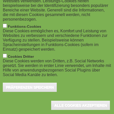
Websites verwenden. Leistungs-Cookies helfen
M
beispielsweise bei der Identifizierung besonders populärer
Bereiche einer Website. Generell sind die Informationen,
o
die mit diesen Cookies gesammelt werden, nicht
personenbezogen.
b
Funktions-Cookies
Diese Cookies ermöglichen es, Komfort und Leistung von
i
Websites zu verbessern und verschiedene Funktionen zur
Verfügung zu stellen. Beispielsweise können
Spracheinstellungen in Funktions-Cookies (sofern im
l
Einsatz) gespeichert werden.
e
Cookies Dritter
Diese Cookies werden von Dritten, z.B. Social Networks
gesetzt. Sie werden in erster Linie verwendet, um Inhalte mit
)
Hilfe von anwendungsbezogenen Social Plugins über
Social Media Kanäle zu teilen.
PRÄFERENZEN SPEICHERN
ALLE COOKIES AKZEPTIEREN