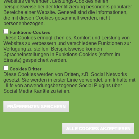
Websites verwenden. Leistungs-Cookies helfen
g
M
beispielsweise bei der Identifizierung besonders populärer
Anwender ihr persönliches Videostudio
Bereiche einer Website. Generell sind die Informationen,
a
o
direkt auf den Desktop: Installieren, Kamera und Mikro
die mit diesen Cookies gesammelt werden, nicht
personenbezogen.
einschalten - los geht's! Attraktive und interaktive
t
b
Funktions-Cookies
Lernvideos zu erstellen, war noch nie so einfach.
Diese Cookies ermöglichen es, Komfort und Leistung von
i
i
Websites zu verbessern und verschiedene Funktionen zur
Informationen und Demonstrationen können sich
Verfügung zu stellen. Beispielsweise können
o
Spracheinstellungen in Funktions-Cookies (sofern im
Interessenten in Köln, Zürich, Frankfurt a.M., Hamburg
l
Einsatz) gespeichert werden.
und München im Monat Juni auch vor Ort abholen.
n
e
Cookies Dritter
Diese Cookies werden von Dritten, z.B. Social Networks
gesetzt. Sie werden in erster Linie verwendet, um Inhalte mit
)
Mithilfe des Adobe Presenter Video Express zeichnet sich der
Hilfe von anwendungsbezogenen Social Plugins über
Nutzer selbst in Kombination mit seinem Bildschirm
auf, tauscht
Social Media Kanäle zu teilen.
den Hintergrund des Videos aus, ergänzt Quiz-Fragen – fertig ist
PRÄFERENZEN SPEICHERN
der Lerninhalt. Für all das werden kein Studio-Equipment, Blue-
Screen oder Video-Erfahrung benötigt.
Anwender sparen Zeit, Kosten und Aufwand beim Erstellen und
ALLE COOKIES AKZEPTIEREN
Bearbeiten von interaktiven Videos in HD. Insbesondere dort, wo