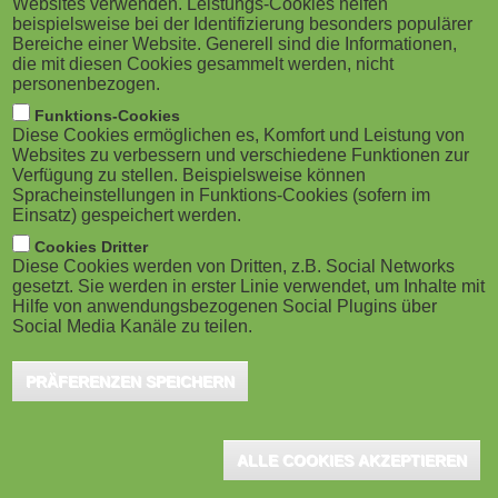
Websites verwenden. Leistungs-Cookies helfen
g
M
beispielsweise bei der Identifizierung besonders populärer
vereinfachte Sprache in PINKpro, seinen KI-
Bereiche einer Website. Generell sind die Informationen,
a
o
gestützten Coach für Human Skills. Ziel ist es, digitale
die mit diesen Cookies gesammelt werden, nicht
personenbezogen.
Weiterbildung allen Mitarbeitenden zugänglich zu
t
b
Funktions-Cookies
machen – unabhängig von Sprachkompetenz oder
Diese Cookies ermöglichen es, Komfort und Leistung von
i
i
Websites zu verbessern und verschiedene Funktionen zur
Bildungsniveau. Nutzer:innen können die vereinfachte
Verfügung zu stellen. Beispielsweise können
o
Spracheinstellungen in Funktions-Cookies (sofern im
Sprache flexibel aktivieren.
l
Einsatz) gespeichert werden.
n
e
Cookies Dritter
Im Dialog mit dem Anwender verwendet der PINKpro einen
Diese Cookies werden von Dritten, z.B. Social Networks
gesetzt. Sie werden in erster Linie verwendet, um Inhalte mit
klareren, kürzeren Satzbau, vermeidet Fachjargon und nutzt
)
Hilfe von anwendungsbezogenen Social Plugins über
einfacheres Vokabular, um Fähigkeiten wie Kommunikation,
Social Media Kanäle zu teilen.
Teamarbeit oder Konfliktlösung zu trainieren. In Abstimmung mit
Experten erzielte PINKTUM die sprachliche Vereinfachung, ohne
PRÄFERENZEN SPEICHERN
dass wichtige Informationen verloren gehen. Zusätzlich erklärt
der PINKpro Fachbegriffe, wie zum Beispiel Big Data, Agilität oder
ALLE COOKIES AKZEPTIEREN
Design Thinking mit einfachen Beispielen aus dem Alltag, um sie