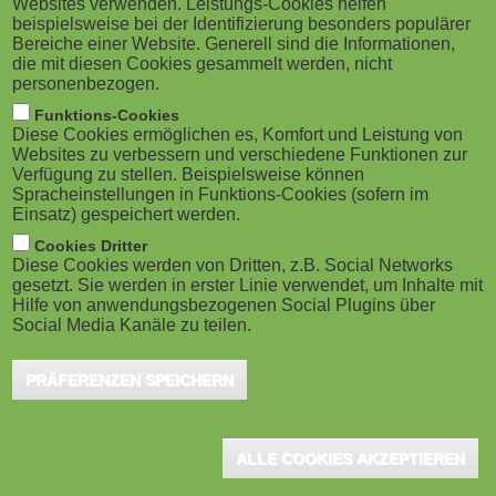
Websites verwenden. Leistungs-Cookies helfen
g
M
beispielsweise bei der Identifizierung besonders populärer
Bereiche einer Website. Generell sind die Informationen,
a
o
die mit diesen Cookies gesammelt werden, nicht
personenbezogen.
t
b
Funktions-Cookies
Diese Cookies ermöglichen es, Komfort und Leistung von
i
Bochum, August 2022 - (von Christian Laber, Head of
i
Websites zu verbessern und verschiedene Funktionen zur
Verfügung zu stellen. Beispielsweise können
eLearning Development bei G DATA
o
Spracheinstellungen in Funktions-Cookies (sofern im
l
Einsatz) gespeichert werden.
CyberDefense) Bei Fortbildungen setzen immer mehr
n
e
Cookies Dritter
Unternehmen auf eLearnings, um Mitarbeitenden neue
Diese Cookies werden von Dritten, z.B. Social Networks
Inhalte näherzubringen oder Themen zu vertiefen.
gesetzt. Sie werden in erster Linie verwendet, um Inhalte mit
)
Hilfe von anwendungsbezogenen Social Plugins über
Dabei steht zurzeit eine Frage im Vordergrund: Wie
Social Media Kanäle zu teilen.
lernen Angestellte mit Freude und erinnern sich
PRÄFERENZEN SPEICHERN
langfristig an das Gelernte? Die Lösung lautet:
Gamification-Ansätze. Aber wie lässt sich spielen und
lernen miteinander kombinieren?
ALLE COOKIES AKZEPTIEREN