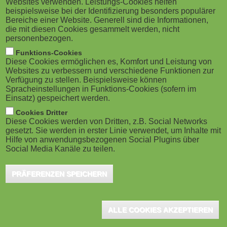
Websites verwenden. Leistungs-Cookies helfen
g
M
beispielsweise bei der Identifizierung besonders populärer
Bereiche einer Website. Generell sind die Informationen,
a
o
die mit diesen Cookies gesammelt werden, nicht
personenbezogen.
t
b
Funktions-Cookies
Diese Cookies ermöglichen es, Komfort und Leistung von
i
Eindhoven/Frankfurt a.M., November 2023 - Erst der
i
Websites zu verbessern und verschiedene Funktionen zur
Verfügung zu stellen. Beispielsweise können
Schreibtisch, dann die Produktionshalle –
o
Spracheinstellungen in Funktions-Cookies (sofern im
l
Einsatz) gespeichert werden.
diese Reihenfolge galt lange Zeit bei Weiterbildungen
n
e
Cookies Dritter
und beim eLearning in Unternehmen des
Diese Cookies werden von Dritten, z.B. Social Networks
produzierenden Gewerbes, insbesondere für die
gesetzt. Sie werden in erster Linie verwendet, um Inhalte mit
)
Hilfe von anwendungsbezogenen Social Plugins über
sogenannten Soft Skills. Mit einem neuen
Social Media Kanäle zu teilen.
bundesweiten Netzwerk nimmt sich GoodHabitz der
PRÄFERENZEN SPEICHERN
Thematik an und entwickelt Lösungen, wie die
gelungene persönliche Entwicklung von
Mitarbeitenden in der Produktion und auch im
ALLE COOKIES AKZEPTIEREN
Schichtdienst Wirklichkeit werden kann.