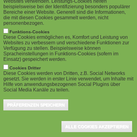
Websites verwenden. Leistungs-Cookies helfen
g
M
beispielsweise bei der Identifizierung besonders populärer
Bereiche einer Website. Generell sind die Informationen,
a
o
die mit diesen Cookies gesammelt werden, nicht
personenbezogen.
Erftstadt, März 2020 - Gerade in dieser turbulenten Zeit,
t
b
Funktions-Cookies
in der die meisten Mitarbeiter im Homeoffice sitzen und
Diese Cookies ermöglichen es, Komfort und Leistung von
i
i
vom Reisestopp betroffen sind, stellt
Websites zu verbessern und verschiedene Funktionen zur
Verfügung zu stellen. Beispielsweise können
manches Unternehmen auf eLearning um. Denn das
o
Spracheinstellungen in Funktions-Cookies (sofern im
l
Einsatz) gespeichert werden.
Online Lernen hat zurzeit klare Vorzüge zur
n
e
Cookies Dritter
klassischen Präsenz-Schulung. Als zeit- und
Diese Cookies werden von Dritten, z.B. Social Networks
ortsunabhängige Maßnahme, sparen Online Trainings
gesetzt. Sie werden in erster Linie verwendet, um Inhalte mit
)
Hilfe von anwendungsbezogenen Social Plugins über
nicht nur Dienstreisen und Ausfallzeiten am
Social Media Kanäle zu teilen.
Arbeitsplatz ein, sondern begünstigen auch ein
PRÄFERENZEN SPEICHERN
selbstgesteuertes Lernen. Auch Marga Business
Simulation möchte es seinen Kunden ermöglichen,
nicht auf die Weiterbildung junger Talente und
ALLE COOKIES AKZEPTIEREN
Potentialträger verzichten zu müssen. Ad hoc soll dies