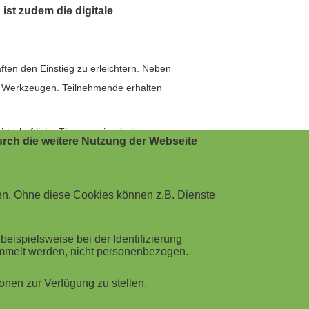
st zudem die digitale
en den Einstieg zu erleichtern. Neben
en Werkzeugen. Teilnehmende erhalten
wirtschaftliche Themen einarbeiten
rch die weitere Nutzung der Webseite
ple-Choice- und Single-Choice-Fragen am
en. Ohne diese Cookies können z.B. Dienste
n Lernens, das immer individueller wird.
verlassen und können lernen, wann und
ispielsweise bei der Identifizierung
ammelt werden, nicht personenbezogen.
nen zur Verfügung zu stellen.