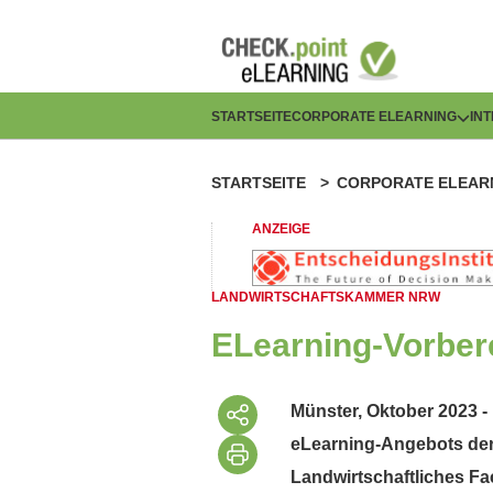
Direkt
zum
Inhalt
H
STARTSEITE
CORPORATE ELEARNING
IN
a
STARTSEITE
CORPORATE ELEAR
P
u
f
ANZEIGE
p
a
t
LANDWIRTSCHAFTSKAMMER NRW
d
n
ELearning-Vorber
n
a
a
Münster, Oktober 2023 -
v
eLearning-Angebots der
v
i
Landwirtschaftliches F