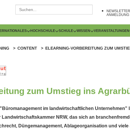
NEWSLETTE
ANMELDUNG
TERNATIONALES
HOCHSCHULE
SCHULE
WISSEN
VERANSTALTUNGEN
NING
CONTENT
ELEARNING-VORBEREITUNG ZUM UMSTIE
eitung zum Umstieg ins Agrarb
 "Büromanagement im landwirtschaftlichen Unternehmen" la
 Landwirtschaftskammer NRW, das sich an branchenfremde 
achrecht, Düngemanagement, Ablageorganisation und viele