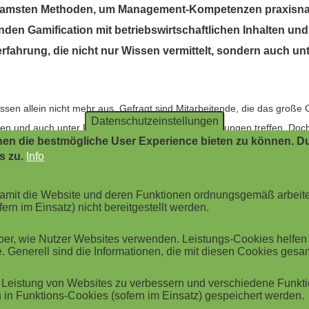
samsten Methoden, um Management-Kompetenzen praxisnah u
nden Gamification mit betriebswirtschaftlichen Inhalten un
rfahrung, die nicht nur Wissen vermittelt, sondern auch 
issen allein nicht mehr aus. Gefragt sind Mitarbeitende, die das große 
Datenschutzeinstellungen
n und auch unter Unsicherheit fundierte Entscheidungen treffen. Doch
en die bestmögliche User Experience bieten zu können. Du
s zu.
Info
: Unternehmensplanspiele als Lernmethode
r Elemente in nicht-spielerischen Kontexten – ist mehr als ein Trend un
 damit die Website und deren Funktionen ordnungsgemäß arbeit
nen sinnvoll miteinander verknüpft werden, entsteht ein nachhaltiger
ern im Einsatz) nicht bereitgestellt werden.
n einen spielerischen Zugang zu komplexen Managementthemen.
r, wie Nutzer Websites verwenden. Leistungs-Cookies helfen be
. Generell sind die Informationen, die mit diesen Cookies ges
hmen Teams die Leitung eines virtuellen Unternehmens und steuern 
ffen Entscheidungen in verschiedenen Unternehmensbereichen und erle
Leistung von Websites zu verbessern und verschiedene Funktio
in Funktions-Cookies (sofern im Einsatz) gespeichert werden.
eigert die Motivation und den Ehrgeiz der Teilnehmenden. Statt trock