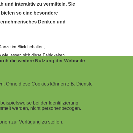
nd interaktiv zu vermitteln. Sie
d bieten so eine besondere
unternehmerisches Denken und
Ganze im Blick behalten,
 wie lassen sich diese Fähigkeiten
rch die weitere Nutzung der Webseite
d längst fester Bestandteil moderner
en. Ohne diese Cookies können z.B. Dienste
 Lernerfolg. Unternehmensplanspiele
ispielsweise bei der Identifizierung
ammelt werden, nicht personenbezogen.
es über mehrere Geschäftsperioden
ben deren Auswirkungen unmittelbar. Der
nen zur Verfügung zu stellen.
ener Theorie erleben sie hautnah, wie