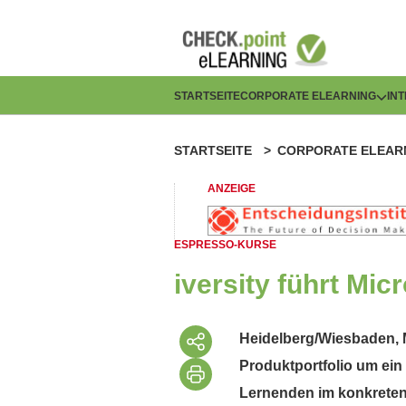
Direkt
zum
Inhalt
H
STARTSEITE
CORPORATE ELEARNING
IN
a
STARTSEITE
CORPORATE ELEAR
P
u
f
ANZEIGE
p
a
t
ESPRESSO-KURSE
d
n
iversity führt Mic
n
a
a
Heidelberg/Wiesbaden, M
v
Produktportfolio um ein
v
i
Lernenden im konkreten 