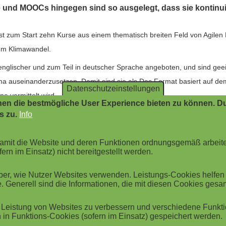
nd MOOCs hingegen sind so ausgelegt, dass sie kontinui
t zum Start zehn Kurse aus einem thematisch breiten Feld von Agil
um Klimawandel.
englischer und zum Teil in deutscher Sprache angeboten, und sind gee
a auseinanderzusetzen. Damit sind sie als Das Format basiert auf dem
Datenschutzeinstellungen
e vermittelt wird.
en die bestmögliche User Experience bieten zu können. Du
bis 40 Minuten und beinhalten kurze, erklärende Videoeinheiten, die
s zu.
Info
 des erfolgten Lerneffekts", erklärt Suraj Anand, Product and Marketi
mfasst zudem einen digitalen "Easy Guide" mit den wichtigsten Punkt
 damit die Website und deren Funktionen ordnungsgemäß arbeit
ern im Einsatz) nicht bereitgestellt werden.
ssoren aus renommierten Hochschulen oder erfahrene Fachexperten aus 
r, wie Nutzer Websites verwenden. Leistungs-Cookies helfen be
o-Kurse bieten wir gemeinsam mit Kooperationspartnern wie WWF Deu
. Generell sind die Informationen, die mit diesen Cookies ges
oder Unternehmen", so Suraj Anand. Einige der videobasierten Kurse
Leistung von Websites zu verbessern und verschiedene Funktio
ozesse aus diesem anschaulich dar.
in Funktions-Cookies (sofern im Einsatz) gespeichert werden.
ntweder zum Preis von 29 bis 49 Euro angeboten oder stehen vom Kur