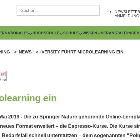
NEWSLETTE
ANMELDUNG
TERNATIONALES
HOCHSCHULE
SCHULE
WISSEN
VERANSTALTUNGEN
NING
NEWS
IVERSITY FÜHRT MICROLEARNING EIN
rolearning ein
ai 2019 - Die zu Springer Nature gehörende Online-Lernplatt
 neues Format erweitert – die Espresso-Kurse. Die Kurse sin
Bedarfsfall schnell unterstützen – dem sogenannten "Point