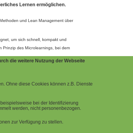
erliches Lernen ermöglichen.
en Methoden und Lean Management über
ignet, um sich schnell, kompakt und
 Prinzip des Microlearnings, bei dem
rch die weitere Nutzung der Webseite
 auf einfache Weise durch das Thema
ng Manager Distance Education bei
en des Themas sowie ein Teilnehmer-
en. Ohne diese Cookies können z.B. Dienste
der Praxis – viele sind gleichzeitig
ispielsweise bei der Identifizierung
tschland an, andere zusammen mit
ammelt werden, nicht personenbezogen.
 entstehen parallel zum Buch, und
nen zur Verfügung zu stellen.
spartner finanziert im Open Access-