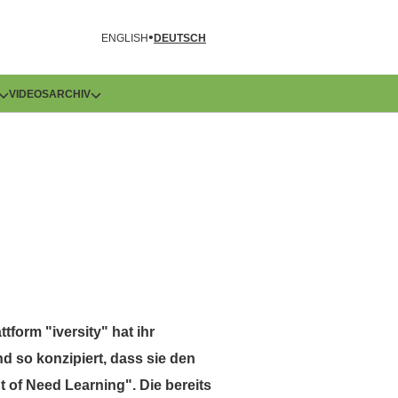
R
ENGLISH
DEUTSCH
VIDEOS
ARCHIV
form "iversity" hat ihr
d so konzipiert, dass sie den
 of Need Learning". Die bereits