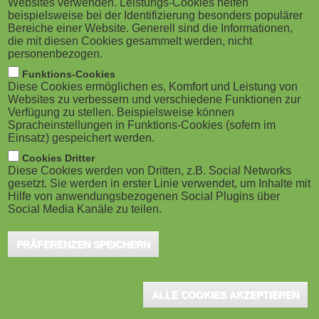
Websites verwenden. Leistungs-Cookies helfen
g
M
beispielsweise bei der Identifizierung besonders populärer
Bereiche einer Website. Generell sind die Informationen,
a
o
die mit diesen Cookies gesammelt werden, nicht
personenbezogen.
Hannover, Oktober 2020 - Was zuerst wie ein
t
b
Funktions-Cookies
Widerspruch klingt, ist für die kreativen Experten der
Diese Cookies ermöglichen es, Komfort und Leistung von
i
i
Privacy Solutions GmbH ganz das Gegenteil. "Viele
Websites zu verbessern und verschiedene Funktionen zur
Verfügung zu stellen. Beispielsweise können
sehen Künstliche Intelligenz nur als Gefahr für den
o
Spracheinstellungen in Funktions-Cookies (sofern im
l
Einsatz) gespeichert werden.
Datenschutz. Aber: Warum nicht KI einsetzen, um für
n
e
Cookies Dritter
besseren Datenschutz zu sorgen?", fragten sich Prof.
Diese Cookies werden von Dritten, z.B. Social Networks
Dr. Jochen Deister und Christoph Westermann,
gesetzt. Sie werden in erster Linie verwendet, um Inhalte mit
)
Hilfe von anwendungsbezogenen Social Plugins über
Geschäftsführer und Gründer des erfolgreichen
Social Media Kanäle zu teilen.
Startups. "Bei komplexen Prozessen kann die
PRÄFERENZEN SPEICHERN
Risikobewertung nur präziser werden, wenn sie durch
KI gestützt wird."
ALLE COOKIES AKZEPTIEREN
Das Team der Privacy Solutions GmbH mit seinen Experten aus