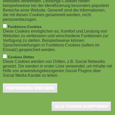
Websites verwenden. Leistungs-Cookies helfen
g
Leipzig, September 2020 - Aktuelle
M
beispielsweise bei der Identifizierung besonders populärer
Compliance-Trainings leisten einen
Bereiche einer Website. Generell sind die Informationen,
a
o
die mit diesen Cookies gesammelt werden, nicht
wesentlicher Beitrag dazu, Mitarbeiter für
personenbezogen.
t
b
vielfältige Problemsituationen im Arbeitsalltag zu
Funktions-Cookies
Diese Cookies ermöglichen es, Komfort und Leistung von
sensibilisieren und so das eigene Unternehmen zu
i
i
Websites zu verbessern und verschiedene Funktionen zur
Verfügung zu stellen. Beispielsweise können
schützen. Der Leipziger eLearning-Anbieter Lecturio
o
Spracheinstellungen in Funktions-Cookies (sofern im
l
präsentiert daher seinen Compliance Basis Kurs für
Einsatz) gespeichert werden.
n
e
Mitarbeiter und Führungskräfte frisch aktualisiert und
Cookies Dritter
Diese Cookies werden von Dritten, z.B. Social Networks
hat dabei alle Inhalte durch eine unabhängig Kanzlei
gesetzt. Sie werden in erster Linie verwendet, um Inhalte mit
)
Hilfe von anwendungsbezogenen Social Plugins über
prüfen lassen.
Social Media Kanäle zu teilen.
Jochen Tanner von Lecturio erklärt: "Besonders wichtig war uns
PRÄFERENZEN SPEICHERN
das Thema Datenschutz. Dort gab es auch die meisten
Neuerungen." Des Weiteren überarbeitete Lecturio die
ALLE COOKIES AKZEPTIEREN
Mitarbeiterkurse Anitkorruption, Preisabsprachen, AGG
Allgemeines Gleichbehandlungsgesetz und Geldwäsche.