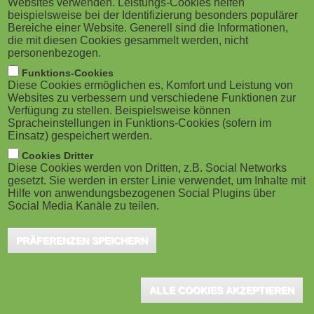
Websites verwenden. Leistungs-Cookies helfen
g
M
beispielsweise bei der Identifizierung besonders populärer
selbstständig lösen! ERGO Group AG hat die
Bereiche einer Website. Generell sind die Informationen,
a
o
VIWIS GmbH mit einem Lernprogramm "Wissen
die mit diesen Cookies gesammelt werden, nicht
personenbezogen.
teilen" beauftragt – ein Thema, das alle Unternehmen
t
b
Funktions-Cookies
angeht. Die Umsetzung ist sehr unkonventionell
Diese Cookies ermöglichen es, Komfort und Leistung von
i
i
Websites zu verbessern und verschiedene Funktionen zur
ausgefallen.
Verfügung zu stellen. Beispielsweise können
o
Spracheinstellungen in Funktions-Cookies (sofern im
l
Einsatz) gespeichert werden.
Wissen aus den Unternehmenssilos und den Köpfen vieler
n
e
Cookies Dritter
Experten zu extrahieren und der Organisation, den Mitarbeitern
Diese Cookies werden von Dritten, z.B. Social Networks
zur Verfügung zu stellen – das ist die Herausforderung. Dieses
gesetzt. Sie werden in erster Linie verwendet, um Inhalte mit
)
Hilfe von anwendungsbezogenen Social Plugins über
Wissen kann so die Basis für schnellere und zielgerichtetere
Social Media Kanäle zu teilen.
Problemlösungen in Unternehmen sein.
PRÄFERENZEN SPEICHERN
Dazu bedarf es nicht spezieller Plattformen und Tools, sondern
insbesondere des Aufbaus von
ALLE COOKIES AKZEPTIEREN
Medienkompetenz
Methodenkompetenz