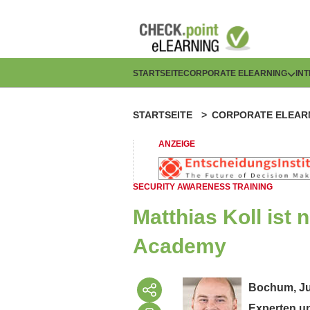
Direkt
zum
Inhalt
H
STARTSEITE
CORPORATE ELEARNING
IN
a
STARTSEITE
CORPORATE ELEAR
P
u
f
ANZEIGE
p
a
t
SECURITY AWARENESS TRAINING
d
n
Matthias Koll ist
n
a
Academy
a
v
v
Bochum, Jun
i
Experten un