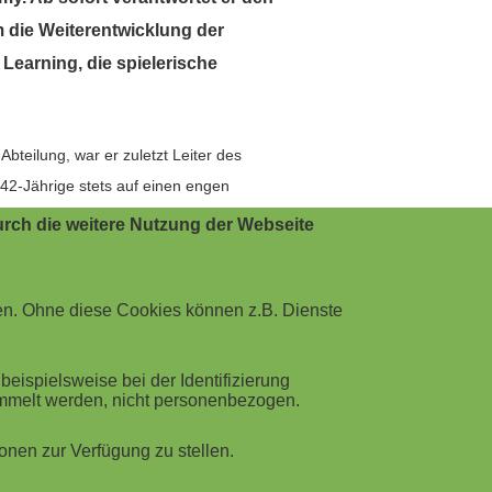
 die Weiterentwicklung der
Learning, die spielerische
bteilung, war er zuletzt Leiter des
42-Jährige stets auf einen engen
ition die Wünsche und Bedürfnisse von
rch die weitere Nutzung der Webseite
u, was Unternehmen neben Endpoint-
ann im Bereich eLearning die
en. Ohne diese Cookies können z.B. Dienste
ent Sales & Marketing bei G DATA
ispielsweise bei der Identifizierung
ammelt werden, nicht personenbezogen.
r Unternehmen, sich ganzheitlich gegen
deutlich steigern", so Matthias Koll,
nen zur Verfügung zu stellen.