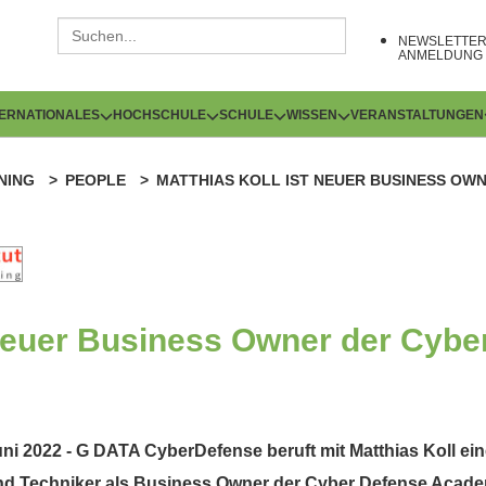
NEWSLETTE
ANMELDUNG
TERNATIONALES
HOCHSCHULE
SCHULE
WISSEN
VERANSTALTUNGEN
NING
PEOPLE
MATTHIAS KOLL IST NEUER BUSINESS OW
 neuer Business Owner der Cybe
i 2022 - G DATA CyberDefense beruft mit Matthias Koll ein
d Techniker als Business Owner der Cyber Defense Academ