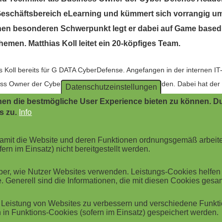
eschäftsbereich eLearning und kümmert sich vorrangig um
nen besonderen Schwerpunkt legt er dabei auf Game based 
emen. Matthias Koll leitet ein 20-köpfiges Team.
s Koll bereits für G DATA CyberDefense. Angefangen in der internen IT-A
ess Owner der Cyber Defense Academy ernannt worden. Dabei hat der 
Datenschutzeinstellungen
tausch mit Partnern gesetzt. Dadurch hat er auch in seiner neuen Pos
en die bestmögliche User Experience bieten zu können. Du
 die Weiterentwicklung der G DATA Security Awareness Trainings geht.
s zu.
Info
ker und ist genau die richtige Person für diese Position. Er weiß gena
or Cybergefahren zu schützen. Matthias ist die Voice of Customer. Er k
 damit die Website und deren Funktionen ordnungsgemäß arbeit
ern im Einsatz) nicht bereitgestellt werden.
re Marktanteile weiter ausbauen", sagt Hendrik Flierman, Vice Presid
r, wie Nutzer Websites verwenden. Leistungs-Cookies helfen be
. Generell sind die Informationen, die mit diesen Cookies ges
be. In den Security Awareness Trainings steckt enorm viel Potential fü
hmen setzen bereits auf unsere Expertise und diesen Anteil möchte ich 
Leistung von Websites zu verbessern und verschiedene Funktio
ademy bei G DATA CyberDefense.
in Funktions-Cookies (sofern im Einsatz) gespeichert werden.