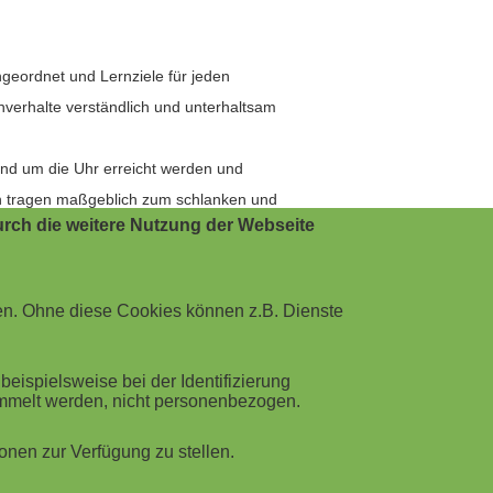
ngeordnet und Lernziele für jeden
hverhalte verständlich und unterhaltsam
rund um die Uhr erreicht werden und
en tragen maßgeblich zum schlanken und
rch die weitere Nutzung der Webseite
ieren.
en. Ohne diese Cookies können z.B. Dienste
ispielsweise bei der Identifizierung
ammelt werden, nicht personenbezogen.
nen zur Verfügung zu stellen.