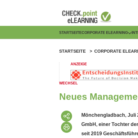
Direkt
zum
Inhalt
H
STARTSEITE
CORPORATE ELEARNING
IN
a
STARTSEITE
CORPORATE ELEAR
P
u
f
ANZEIGE
p
a
t
WECHSEL
d
n
Neues Manageme
n
a
a
Mönchengladbach, Juli 2
v
GmbH, einer Tochter de
v
i
seit 2019 Geschäftsführ