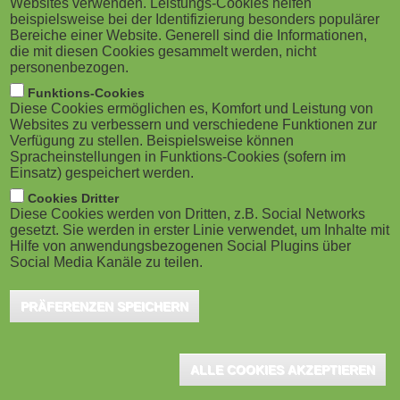
Websites verwenden. Leistungs-Cookies helfen
g
M
beispielsweise bei der Identifizierung besonders populärer
Bereiche einer Website. Generell sind die Informationen,
a
o
die mit diesen Cookies gesammelt werden, nicht
personenbezogen.
t
b
Funktions-Cookies
Diese Cookies ermöglichen es, Komfort und Leistung von
i
Giebelstadt, April 2023 - Der eLearning-Pionier
i
Websites zu verbessern und verschiedene Funktionen zur
Verfügung zu stellen. Beispielsweise können
Tech2Know stellt zur Kuteno 2023 ein neues
o
Spracheinstellungen in Funktions-Cookies (sofern im
l
Einsatz) gespeichert werden.
Onboarding-Paket für Azubis vor. Das Angebot richtet
n
e
Cookies Dritter
sich an Spritzgieß-Verarbeiter, die
Diese Cookies werden von Dritten, z.B. Social Networks
Verfahrensmechaniker Kunststoff-Kautschuktechnik
gesetzt. Sie werden in erster Linie verwendet, um Inhalte mit
)
Hilfe von anwendungsbezogenen Social Plugins über
ausbilden. In vielen Kundengesprächen sei
Social Media Kanäle zu teilen.
Tech2Know-Gründer Dr. Thornagel die Beobachtung
PRÄFERENZEN SPEICHERN
mitgeteilt worden, dass der Eintritt in ein
verarbeitendes Unternehmen für junge Menschen eine
Art "Kulturschock" darstelle. Neben dem neuartigen
ALLE COOKIES AKZEPTIEREN
Arbeitsumfeld und der jeweiligen Unternehmenskultur