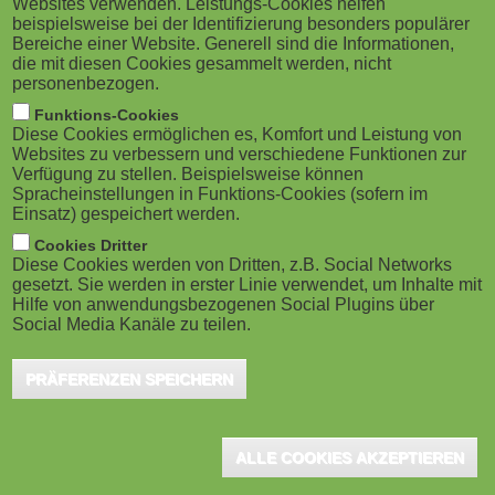
Websites verwenden. Leistungs-Cookies helfen
g
M
beispielsweise bei der Identifizierung besonders populärer
Zürich, Dezember 2025 - Im Mittelpunkt von
Bereiche einer Website. Generell sind die Informationen,
a
o
OpenOlat 20.2 steht das neue
die mit diesen Cookies gesammelt werden, nicht
personenbezogen.
Zertifikatsprogramm. Es ermöglicht ein
t
b
Funktions-Cookies
strukturiertes Zertifikatsmanagement mit klaren Regeln
Diese Cookies ermöglichen es, Komfort und Leistung von
i
i
Websites zu verbessern und verschiedene Funktionen zur
für Gültigkeit, Rezertifizierung und den gezielten
Verfügung zu stellen. Beispielsweise können
o
Einsatz von Kreditpunkten zur Verlängerung von
Spracheinstellungen in Funktions-Cookies (sofern im
l
Einsatz) gespeichert werden.
Zertifikaten – automatisch oder manuell, je nach
n
e
Cookies Dritter
Bedarf der Organisation.
Diese Cookies werden von Dritten, z.B. Social Networks
gesetzt. Sie werden in erster Linie verwendet, um Inhalte mit
)
Hilfe von anwendungsbezogenen Social Plugins über
Der Release bringt zahlreiche Verbesserungen im gesamten
Social Media Kanäle zu teilen.
System und sorgt für eine spürbar rundere Nutzererfahrung. Der
PRÄFERENZEN SPEICHERN
Course Planner wurde kontinuierlich weiterentwickelt und gezielt
optimiert, was die Übersicht verbessert und die tägliche Arbeit
erleichtert. Auch das Coaching Tool wurde weiter ausgebaut und
ALLE COOKIES AKZEPTIEREN
bietet nun präzisere Übersichten, ein erstes Widget sowie eine