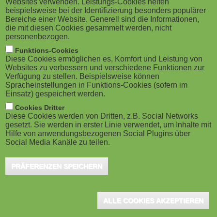
Websites verwenden. Leistungs-Cookies helfen
g
M
beispielsweise bei der Identifizierung besonders populärer
Datenschutz wieder zahlreiche
Bereiche einer Website. Generell sind die Informationen,
a
o
Umwälzungen, Herausforderungen, Chancen und
die mit diesen Cookies gesammelt werden, nicht
personenbezogen.
Trends. Fünf Experten geben ihre aktuelle
t
b
Funktions-Cookies
Einschätzung ab: zum Potenzial generativer KI für den
Diese Cookies ermöglichen es, Komfort und Leistung von
i
i
Websites zu verbessern und verschiedene Funktionen zur
Sicherheitssektor; zur KI-Automatisierung und Cloud-
Verfügung zu stellen. Beispielsweise können
o
Spracheinstellungen in Funktions-Cookies (sofern im
Transformation für die IT-Sicherheit; dazu dass BYOD-
l
Einsatz) gespeichert werden.
Modelle erweiterte Sicherheit für mobile Endgeräte
n
e
Cookies Dritter
erfordern; dass Cyberangriffe sich zunehmend auf
Diese Cookies werden von Dritten, z.B. Social Networks
gesetzt. Sie werden in erster Linie verwendet, um Inhalte mit
)
Datendiebstahl statt Erpressung fokussieren und dass
Hilfe von anwendungsbezogenen Social Plugins über
Social Media Kanäle zu teilen.
sich IT-Sicherheit vom Kostenpunkt zur strategischen
Priorität entwickelt.
PRÄFERENZEN SPEICHERN
Das Potenzial generativer KI für den Sicherheitssektor
ALLE COOKIES AKZEPTIEREN
Jochen Sauer, Architect & Engineering Manager bei Axis
Communications: "2023 war das Jahr, in dem große