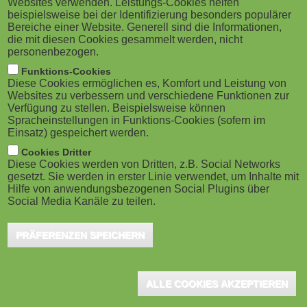
erkennen
Websites verwenden. Leistungs-Cookies helfen
g
M
beispielsweise bei der Identifizierung besonders populärer
Bereiche einer Website. Generell sind die Informationen,
a
o
die mit diesen Cookies gesammelt werden, nicht
personenbezogen.
t
b
Funktions-Cookies
Diese Cookies ermöglichen es, Komfort und Leistung von
i
i
Websites zu verbessern und verschiedene Funktionen zur
Verfügung zu stellen. Beispielsweise können
o
Spracheinstellungen in Funktions-Cookies (sofern im
Düsseldorf, November 2025 - "Um in der heutigen
l
Einsatz) gespeichert werden.
Arbeitswelt erfolgreich zu sein, ist es wichtiger denn je,
n
e
Cookies Dritter
die Angestellten effektiv zu motivieren, zu mobilisieren
Diese Cookies werden von Dritten, z.B. Social Networks
gesetzt. Sie werden in erster Linie verwendet, um Inhalte mit
)
und zu inspirieren," erklärte David Wilson, CEO der
Hilfe von anwendungsbezogenen Social Plugins über
Social Media Kanäle zu teilen.
Fosway Group. Cornerstone setzt dabei auf eine KI-
Analyse der Kompetenzen, Präferenzen und
PRÄFERENZEN SPEICHERN
Lernfortschritte der Mitarbeitenden und schlägt darauf
basierend passgenaue Lerninhalte vor. Martijn
ALLE COOKIES AKZEPTIEREN
Wagenaar, Senior Director Sales bei Cornerstone
OnDemand, sprach mit CHECK.point eLearning über