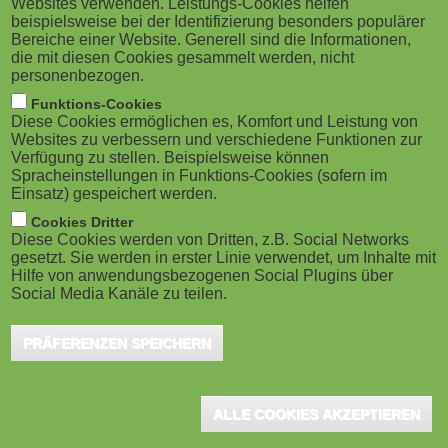
Websites verwenden. Leistungs-Cookies helfen
g
M
beispielsweise bei der Identifizierung besonders populärer
Bereiche einer Website. Generell sind die Informationen,
a
o
die mit diesen Cookies gesammelt werden, nicht
personenbezogen.
t
b
Funktions-Cookies
Diese Cookies ermöglichen es, Komfort und Leistung von
i
Düsseldorf, Juli 2019 – Corporate Learning Spezialist
i
Websites zu verbessern und verschiedene Funktionen zur
Verfügung zu stellen. Beispielsweise können
Skillsoft ernennt Andreas Rothkamp zum Vice
o
Spracheinstellungen in Funktions-Cookies (sofern im
l
Einsatz) gespeichert werden.
President seiner D/A/CH Organisation. Der erfahrene
n
e
Cookies Dritter
Manager ist bereits seit zwölf Jahren im Unternehmen
Diese Cookies werden von Dritten, z.B. Social Networks
tätig und hat dort zahlreiche Managementpositionen
gesetzt. Sie werden in erster Linie verwendet, um Inhalte mit
)
Hilfe von anwendungsbezogenen Social Plugins über
durchlaufen. Seit mehreren Jahren ist er Mitglied des
Social Media Kanäle zu teilen.
EMEA Management Teams und war zuletzt als Sales
PRÄFERENZEN SPEICHERN
Director Global Accounts bei Skillsoft für globale
Kunden in der EMEA Region verantwortlich.
ALLE COOKIES AKZEPTIEREN
In seiner neuen Rolle verantwortet Andreas Rothkamp die