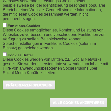
Websites verwenden. Leistungs-Cookies helfen
g
Kissing, Januar 2020 – Das Kissinger
M
beispielsweise bei der Identifizierung besonders populärer
Fachmedienhaus WEKA MEDIA baut sein
Bereiche einer Website. Generell sind die Informationen,
a
o
die mit diesen Cookies gesammelt werden, nicht
Strategiefeld Digitales Lernen weiter aus und
personenbezogen.
t
b
legt zum 1.1.2020 seine digitalen Lernaktivitäten
Funktions-Cookies
Diese Cookies ermöglichen es, Komfort und Leistung von
zusammen. In dem neu geschaffenen "Profit-Center
i
i
Websites zu verbessern und verschiedene Funktionen zur
Verfügung zu stellen. Beispielsweise können
Digitales Lernen" werden die Bereiche und Teams von
o
Spracheinstellungen in Funktions-Cookies (sofern im
l
ELUCYDATE und eLearning zusammengefasst.
Einsatz) gespeichert werden.
n
e
Ebenfalls zu der neuen Einheit gehören seit dem
Cookies Dritter
Diese Cookies werden von Dritten, z.B. Social Networks
1.1.2020 die Mannheimer webculture GmbH und die
gesetzt. Sie werden in erster Linie verwendet, um Inhalte mit
)
Hilfe von anwendungsbezogenen Social Plugins über
Kölner ILT Solutions GmbH, die zu diesem Zeitpunkt
Social Media Kanäle zu teilen.
auf die WEKA MEDIA GmbH & Co. KG übergegangen
sind. Standorte des neuen Profit-Centers sind Köln,
PRÄFERENZEN SPEICHERN
Mannheim und Kissing.
ALLE COOKIES AKZEPTIEREN
"Mit dem Auf- und Ausbau unseres Unterweisungsportfolios,