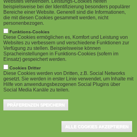
Websites verwenden. Leistungs-Cookies helfen
g
M
beispielsweise bei der Identifizierung besonders populärer
Bereiche einer Website. Generell sind die Informationen,
a
o
die mit diesen Cookies gesammelt werden, nicht
personenbezogen.
t
b
Funktions-Cookies
Diese Cookies ermöglichen es, Komfort und Leistung von
i
Nürnberg, April 2022 - Als Bereichsleiterin
i
Websites zu verbessern und verschiedene Funktionen zur
Verfügung zu stellen. Beispielsweise können
Vertriebsakademie und Produktmanagement Mixed
o
Spracheinstellungen in Funktions-Cookies (sofern im
l
Einsatz) gespeichert werden.
Reality der Küchen Quelle GmbH ist Gabriele Doerfert
n
e
Cookies Dritter
verantwortlich für die Trainings der küchenquelle
Diese Cookies werden von Dritten, z.B. Social Networks
Verkaufsberater sowie für die 2020 eingerichtete
gesetzt. Sie werden in erster Linie verwendet, um Inhalte mit
)
Hilfe von anwendungsbezogenen Social Plugins über
digitale Akademie. Trotz Corona konnten die digitalen
Social Media Kanäle zu teilen.
Schulungen weitergehen, denn "für ein dezentrales
PRÄFERENZEN SPEICHERN
Vertriebsunternehmen ist dies auch in normalen Zeiten
die ideale Lösung". Gabriele Doerfert spricht am 31.
Mai um 17.15 Uhr im LEARNTEC-Kongress über
ALLE COOKIES AKZEPTIEREN
"Digitaler Performance Support: Workflow Learning für