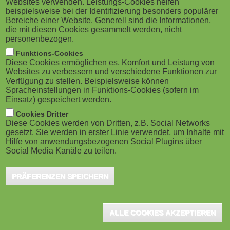
Websites verwenden. Leistungs-Cookies helfen
g
M
beispielsweise bei der Identifizierung besonders populärer
Bereichs Santander Universities. Die weltweit
Bereiche einer Website. Generell sind die Informationen,
a
o
tätige Bankengruppe hat mit ihrem
die mit diesen Cookies gesammelt werden, nicht
personenbezogen.
sozialen Engagement in Sachen Bildung bis heute
t
b
Funktions-Cookies
rund 630.000 Studierende, Fachkräfte, Start-ups und
Diese Cookies ermöglichen es, Komfort und Leistung von
i
i
Websites zu verbessern und verschiedene Funktionen zur
KMUs unterstützt, mehr als zwei Milliarden Euro
Verfügung zu stellen. Beispielsweise können
o
Spracheinstellungen in Funktions-Cookies (sofern im
investiert und Vereinbarungen mit mehr als 1.000
l
Einsatz) gespeichert werden.
Hochschulen und akademischen Einrichtungen in 25
n
e
Cookies Dritter
Ländern unterzeichnet. In Deutschland ist der Bereich
Diese Cookies werden von Dritten, z.B. Social Networks
gesetzt. Sie werden in erster Linie verwendet, um Inhalte mit
)
mit Santander Universitäten vertreten.
Hilfe von anwendungsbezogenen Social Plugins über
Social Media Kanäle zu teilen.
Zum Jubiläum bietet Santander Universities vier
PRÄFERENZEN SPEICHERN
neue Stipendienprogramme für Studierende, Fachkräfte, Start-
ups und KMUs an. Dabei handelt es sich zum einen um 1.600
Stipendien "Santander Tech Scholarships | Digital Business" an
ALLE COOKIES AKZEPTIEREN
der University of Chicago. Die Stipendien fördern das Erlernen