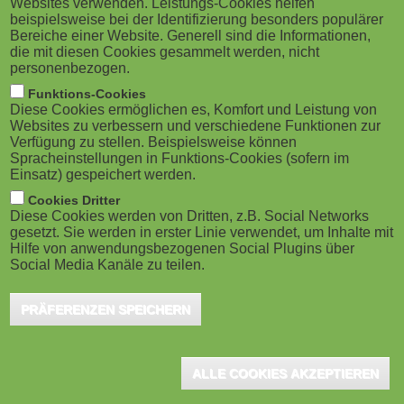
Websites verwenden. Leistungs-Cookies helfen
g
M
beispielsweise bei der Identifizierung besonders populärer
Potsdam, September 2025 - Die German
Bereiche einer Website. Generell sind die Informationen,
a
o
University of Digital Science (German UDS),
die mit diesen Cookies gesammelt werden, nicht
personenbezogen.
Deutschlands erste vollständig digitale,
t
b
Funktions-Cookies
staatlich anerkannte Universität, öffnet ab sofort die
Diese Cookies ermöglichen es, Komfort und Leistung von
i
i
Websites zu verbessern und verschiedene Funktionen zur
Anmeldung für ihre neuen Micro-Degree Programme.
Verfügung zu stellen. Beispielsweise können
o
Interessierte können sich bis zum 1. Oktober 2025
Spracheinstellungen in Funktions-Cookies (sofern im
l
Einsatz) gespeichert werden.
einschreiben.
n
e
Cookies Dritter
Diese Cookies werden von Dritten, z.B. Social Networks
gesetzt. Sie werden in erster Linie verwendet, um Inhalte mit
Die Micro-Degrees sind kompakte, praxisnahe
)
Hilfe von anwendungsbezogenen Social Plugins über
Studienprogramme, die flexibel neben Beruf und Familie
Social Media Kanäle zu teilen.
absolviert werden können. Alle Programme sind vollständig digital
organisiert und schließen mit einem international anerkannten
PRÄFERENZEN SPEICHERN
ECTS-Zertifikat ab. Die erworbenen Leistungspunkte können – je
nach Programm – auf weiterführende Studiengänge wie MBA
ALLE COOKIES AKZEPTIEREN
oder Master angerechnet werden.