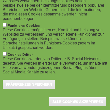
Websites verwenden. Leistungs-Cookies helfen
g
M
beispielsweise bei der Identifizierung besonders populärer
Pandemie erhebliche Veränderungen
Bereiche einer Website. Generell sind die Informationen,
a
o
erfahren. Infektionsschutz und Hygienemaßnahmen
die mit diesen Cookies gesammelt werden, nicht
personenbezogen.
genießen nach wie vor oberste Priorität.
t
b
Funktions-Cookies
Dementsprechend wird die Lehre auf noch
Diese Cookies ermöglichen es, Komfort und Leistung von
i
i
Websites zu verbessern und verschiedene Funktionen zur
unabsehbare Zeit primär digital durchgeführt. Aus
Verfügung zu stellen. Beispielsweise können
o
Spracheinstellungen in Funktions-Cookies (sofern im
einem Nice-to-have ist ein Must-do geworden. Um die
l
Einsatz) gespeichert werden.
Hochschulen durch die verschiedenen Phasen zu
n
e
Cookies Dritter
begleiten, hat Lecturio zugeschnittene Angebote
Diese Cookies werden von Dritten, z.B. Social Networks
gesetzt. Sie werden in erster Linie verwendet, um Inhalte mit
)
entwickelt.
Hilfe von anwendungsbezogenen Social Plugins über
Social Media Kanäle zu teilen.
Das sogenannte 3-Phasen-Modell besteht aus dem "Status Quo",
PRÄFERENZEN SPEICHERN
der "Übergangsphase" und der "neuen Realität". In der ersten
Phase findet die Lehre ausschließlich digital statt. In der zweiten
Phase wird die Präsenzlehre schrittweise wieder hochgefahren.
ALLE COOKIES AKZEPTIEREN
In der dritten Phasen entsteht ein fließender Übergang zwischen