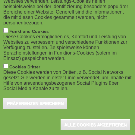
Websites verwenden. Leistungs-Cookies helfen
g
M
beispielsweise bei der Identifizierung besonders populärer
Bereiche einer Website. Generell sind die Informationen,
a
o
die mit diesen Cookies gesammelt werden, nicht
personenbezogen.
t
b
Funktions-Cookies
Hannover, Oktober 2016 - Prof. Dr. Ralf Lichtinghagen
Diese Cookies ermöglichen es, Komfort und Leistung von
i
i
Websites zu verbessern und verschiedene Funktionen zur
hat einen Online-Videokurs zur grundlegenden
Verfügung zu stellen. Beispielsweise können
o
Spracheinstellungen in Funktions-Cookies (sofern im
l
Labordiagnostik zur Vorbereitung auf das
Einsatz) gespeichert werden.
Hammerexamen erstellt. In einer Laufzeit von fast
n
e
Cookies Dritter
sechs Stunden bringt Prof. Lichtinghagen die Inhalte
Diese Cookies werden von Dritten, z.B. Social Networks
gesetzt. Sie werden in erster Linie verwendet, um Inhalte mit
)
aus 17 Vorträgen unter.
Hilfe von anwendungsbezogenen Social Plugins über
Social Media Kanäle zu teilen.
Der Online-Videokurs ist Bestandteil des
Komplettkurs
PRÄFERENZEN SPEICHERN
Hammerexamen
. Ziel ist die Vermittlung wichtiger grundlegender
Inhalte zu klinisch-chemischen bzw. labormedizinischen
Messgrößen und Diagnosestrategien.
ALLE COOKIES AKZEPTIEREN
Themen sind: