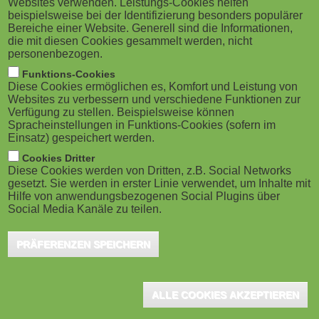
Websites verwenden. Leistungs-Cookies helfen
g
M
beispielsweise bei der Identifizierung besonders populärer
Basiswerkzeuge aus dem eLerning-Bereich
Bereiche einer Website. Generell sind die Informationen,
a
o
eingesetzt, jedoch nur mit minimaler Funktionalität und
die mit diesen Cookies gesammelt werden, nicht
personenbezogen.
ohne Integration analytischer Elemente, die einen
t
b
Funktions-Cookies
Mehrwert für die Lehre und Lernenden mit sich
Diese Cookies ermöglichen es, Komfort und Leistung von
i
i
Websites zu verbessern und verschiedene Funktionen zur
bringen würden. Begründet durch ein hohes
Verfügung zu stellen. Beispielsweise können
o
Spracheinstellungen in Funktions-Cookies (sofern im
Betreuungsverhältnis zwischen Dozierenden und
l
Einsatz) gespeichert werden.
Studierenden wurde bisher den Themen Learning
n
e
Cookies Dritter
Analytics und Lernprozessmanagement wenig
Diese Cookies werden von Dritten, z.B. Social Networks
gesetzt. Sie werden in erster Linie verwendet, um Inhalte mit
)
Aufmerksamkeit entgegengebracht.
Hilfe von anwendungsbezogenen Social Plugins über
Social Media Kanäle zu teilen.
Durch neue, attraktive didaktische Modelle, die zukünftig in die
PRÄFERENZEN SPEICHERN
Lehre verstärkt einfliessen sollen wie etwa kollaborative
Teamarbeiten mit internationalen Partneruniversitäten, in Lehre
und Forschung, sollen aktuell die Möglichkeiten von Learning
ALLE COOKIES AKZEPTIEREN
Analytics und der Mehrwert von Learning Prozess