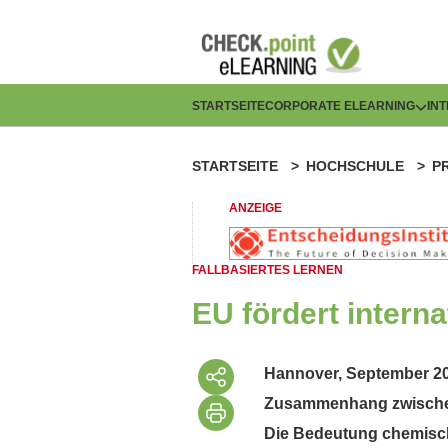
Direkt
zum
Inhalt
H
STARTSEITE
CORPORATE ELEARNING
IN
a
STARTSEITE
HOCHSCHULE
P
P
u
f
ANZEIGE
p
a
t
FALLBASIERTES LERNEN
d
n
EU fördert interna
n
a
a
Hannover, September 201
v
Zusammenhang zwischen n
v
i
Die Bedeutung chemisch