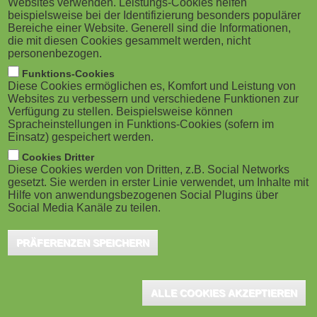
Websites verwenden. Leistungs-Cookies helfen
g
M
beispielsweise bei der Identifizierung besonders populärer
Ingenieurstudium, Notfall-Simulationen mit
Bereiche einer Website. Generell sind die Informationen,
a
o
Virtual Reality, digitale Werkzeuge in der
die mit diesen Cookies gesammelt werden, nicht
personenbezogen.
Kunstgeschichte: Die Initiator:innen von drei
t
b
Funktions-Cookies
Freiburger Lehrprojekten erhalten jeweils ein Tandem-
Diese Cookies ermöglichen es, Komfort und Leistung von
i
i
Websites zu verbessern und verschiedene Funktionen zur
Fellowship, das sie bei der praktischen Umsetzung
Verfügung zu stellen. Beispielsweise können
o
Spracheinstellungen in Funktions-Cookies (sofern im
unterstützt. Das Fellowship-Programm "bwDigiFellows
l
Einsatz) gespeichert werden.
II" ist eine gemeinsame Initiative des Ministeriums für
n
e
Cookies Dritter
Wissenschaft, Forschung und Kunst Baden-
Diese Cookies werden von Dritten, z.B. Social Networks
gesetzt. Sie werden in erster Linie verwendet, um Inhalte mit
)
Württemberg und des Stifterverbands.
Hilfe von anwendungsbezogenen Social Plugins über
Social Media Kanäle zu teilen.
Drei innovative Projekte zur digitalen Lehre an der Universität
PRÄFERENZEN SPEICHERN
Freiburg werden mit einem Tandem-Fellowship gefördert. Mit
dem Programm „bwDigiFellows II“ unterstützen das baden-
württembergische Wissenschaftsministerium und der
ALLE COOKIES AKZEPTIEREN
Stifterverband gemischte Teams dabei, ein Projekt in der digitalen