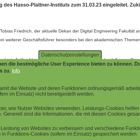
des Hasso-Plattner-Instituts zum 31.03.23 eingeleitet. Zukü
bias Friedrich, der aktuelle Dekan der Digital Engineering Fakultät a
 ein weiterer Geschäftsführer besonders bei den akademischen Themen
Datenschutzeinstellungen
ebiets Artificial Intelligence and Sustainability, wird ebenfalls zum Ge
en die bestmögliche User Experience bieten zu können. Du
 bei den strategischen Partnerschaften und Beziehungen des HPI zu Wi
s zu.
Info
 damit die Website und deren Funktionen ordnungsgemäß arbeit
eschäftsführer, Dr. Marcus Kölling, wird in diesem Team schwerpunkt
ern im Einsatz) nicht bereitgestellt werden.
r, wie Nutzer Websites verwenden. Leistungs-Cookies helfen be
hemen und deren operative Umsetzung im Team gemeinsam verantwortet
. Generell sind die Informationen, die mit diesen Cookies ges
rofessor Christoph Meinel, wird nach 18 Jahren an der Spitze des In
Leistung von Websites zu verbessern und verschiedene Funktio
u seiner Emeritierung Ende März 2023 insbesondere die vielfältigen V
in Funktions-Cookies (sofern im Einsatz) gespeichert werden.
an die neue Geschäftsführung übergeben.