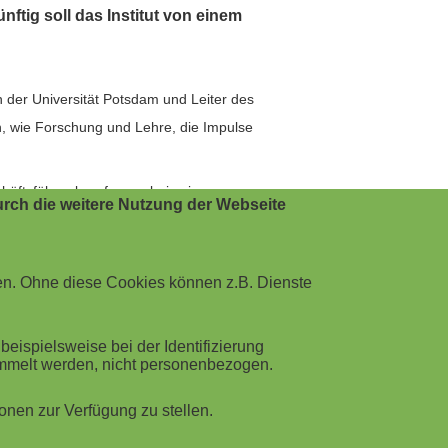
nftig soll das Institut von einem
n der Universität Potsdam und Leiter des
, wie Forschung und Lehre, die Impulse
schäftsführer berufen, wobei sein
rch die weitere Nutzung der Webseite
rtschaft und Politik auf nationaler
en. Ohne diese Cookies können z.B. Dienste
mäßig die Themen Finanzen und
ispielsweise bei der Identifizierung
 werden.
ammelt werden, nicht personenbezogen.
stituts, das Geschäftsjahr 2022
nen zur Verfügung zu stellen.
erbindungen des HPIs im akademischen,