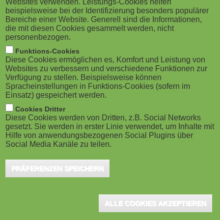
Websites verwenden. Leistungs-Cookies helfen
g
M
beispielsweise bei der Identifizierung besonders populärer
auf dem deutschen Digitalmarkt zu Wort: Das
Bereiche einer Website. Generell sind die Informationen,
a
o
EU-Land mit der wohl fortschrittlichsten Verwaltung
die mit diesen Cookies gesammelt werden, nicht
personenbezogen.
Europas reicht symbolisch seinen "digitalen
t
b
Funktions-Cookies
Lebenslauf" ein – und stellt sich so als idealer Partner
Diese Cookies ermöglichen es, Komfort und Leistung von
i
i
Websites zu verbessern und verschiedene Funktionen zur
für Deutschlands digitale Transformation vor. Die von
Verfügung zu stellen. Beispielsweise können
o
Spracheinstellungen in Funktions-Cookies (sofern im
Trade Estonia initiierte Kampagne "The Best CV you’ll
l
Einsatz) gespeichert werden.
see this year" bringt die digitale Kompetenz Estlands
n
e
Cookies Dritter
auf den Punkt: schnell, sicher, skalierbar – und in der
Diese Cookies werden von Dritten, z.B. Social Networks
gesetzt. Sie werden in erster Linie verwendet, um Inhalte mit
)
Praxis erprobt.
Hilfe von anwendungsbezogenen Social Plugins über
Social Media Kanäle zu teilen.
Denn was in vielen Ländern noch als Zukunftsvision diskutiert
PRÄFERENZEN SPEICHERN
wird, ist in Estland längst Realität. Seit Januar 2025 sind 100â¯%
aller staatlichen Dienstleistungen digital verfügbar – von der
Unternehmensgründung über die Steuererklärung bis hin zur
ALLE COOKIES AKZEPTIEREN
Online-Scheidung. Estland zeigt, wie ein vollständig digitalisierter