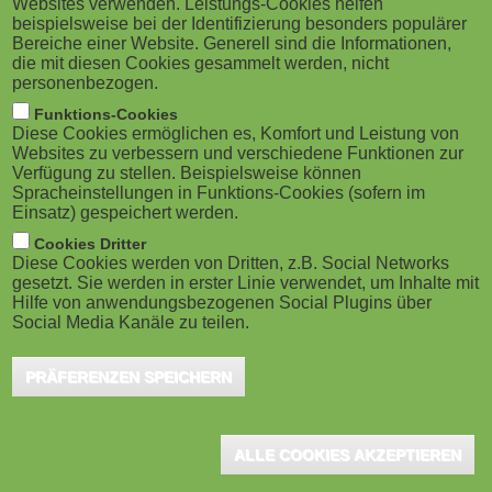
Websites verwenden. Leistungs-Cookies helfen
g
Wellington (Neuseeland), Juni 2020 - Totara
M
beispielsweise bei der Identifizierung besonders populärer
gab jetzt bekannt, dass seine Eigentümer
Bereiche einer Website. Generell sind die Informationen,
a
o
die mit diesen Cookies gesammelt werden, nicht
einen Kaufvertrag mit der in Sydney
personenbezogen.
t
b
ansässigen Private Equity-Gesellschaft Five V Capital
Funktions-Cookies
Diese Cookies ermöglichen es, Komfort und Leistung von
abgeschlossen haben, wonach Five V eine
i
i
Websites zu verbessern und verschiedene Funktionen zur
Verfügung zu stellen. Beispielsweise können
Mehrheitsbeteiligung an Totara erwerben wird. Der
o
Spracheinstellungen in Funktions-Cookies (sofern im
l
Geschäftsbetrieb und das Management von Totara
Einsatz) gespeichert werden.
n
e
bleiben unverändert. Richard Wyles bleibt weiterhin
Cookies Dritter
Diese Cookies werden von Dritten, z.B. Social Networks
Chief Executive Officer.
gesetzt. Sie werden in erster Linie verwendet, um Inhalte mit
)
Hilfe von anwendungsbezogenen Social Plugins über
Social Media Kanäle zu teilen.
Seit 2011 konzentriert sich Totara darauf, Unternehmen durch
seine offene und flexible HR- und Learning & Development-
PRÄFERENZEN SPEICHERN
Software die Freiheit zu bieten, innovativ zu sein und sich an
veränderte Rahmenbedingungen anzupassen. Die sich schnell
weiterentwickelnde Arbeitswelt von heute und die strategische
ALLE COOKIES AKZEPTIEREN
Notwendigkeit, engagierte und gut ausgebildete Mitarbeiter zu