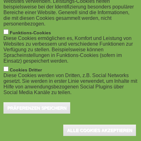
Websites verwenden. Leistungs-Cookies helfen
g
Buxtehude, Mai 2018 - Gleich drei IT-
M
beispielsweise bei der Identifizierung besonders populärer
Lösungen des Instituts für Berufliche
Bereiche einer Website. Generell sind die Informationen,
a
o
die mit diesen Cookies gesammelt werden, nicht
Bildung (IBB) haben die Auszeichnung BEST
personenbezogen.
t
b
OF von der Jury des INNOVATIONSPREIS-IT 2018
Funktions-Cookies
Diese Cookies ermöglichen es, Komfort und Leistung von
erhalten. Dazu gehören das virtuelle Lernkonzept
i
i
Websites zu verbessern und verschiedene Funktionen zur
Verfügung zu stellen. Beispielsweise können
VIONA®, die Schulungslösung VICTOR sowie das
o
Spracheinstellungen in Funktions-Cookies (sofern im
l
Mitarbeiterentwicklungsprogramm "Leadership Box –
Einsatz) gespeichert werden.
n
e
digital". Damit zählen die drei Angebote laut Experten-
Cookies Dritter
Diese Cookies werden von Dritten, z.B. Social Networks
Urteil zu den innovativsten IT-Produkten für den
gesetzt. Sie werden in erster Linie verwendet, um Inhalte mit
)
Hilfe von anwendungsbezogenen Social Plugins über
Mittelstand.
Social Media Kanäle zu teilen.
Ein hoher Nutzen für den Mittelstand ist das Hauptkriterium, um
PRÄFERENZEN SPEICHERN
beim jährlichen INNOVATIONSPREIS-IT unter die "BEST OF" zu
kommen. Die Jury aus Professoren, Wissenschaftlern,
ALLE COOKIES AKZEPTIEREN
Fachjournalisten und IT-Branchenexperten kürt mit dem Preis
besonders Lösungen, die mittelständische Unternehmen fit für