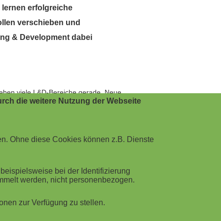
 lernen erfolgreiche
Rollen verschieben und
ning & Development dabei
erleben viele L&D-Bereiche gerade. Neue
rch die weitere Nutzung der Webseite
sungen zu liefern. Die typische
äche.
leicht weniger in Angeboten und mehr in
en. Ohne diese Cookies können z.B. Dienste
 das Richtige, nicht zum richtigen
ispielsweise bei der Identifizierung
ammelt werden, nicht personenbezogen.
nen zur Verfügung zu stellen.