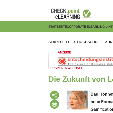
Direkt
zum
Inhalt
H
STARTSEITE
CORPORATE ELEARNING
IN
a
STARTSEITE
HOCHSCHULE
I
P
u
f
ANZEIGE
p
a
t
PERSPEKTIVWECHSEL
d
n
Die Zukunft von L
n
a
a
Bad Honnef,
v
neue Format
v
i
Gamificatio