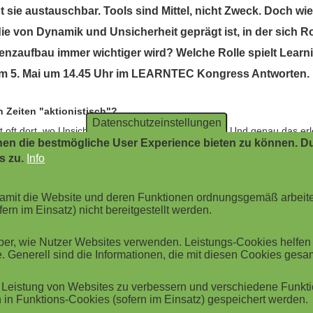
bt sie austauschbar. Tools sind Mittel, nicht Zweck. Doch wie
die von Dynamik und Unsicherheit geprägt ist, in der sich 
nzaufbau immer wichtiger wird? Welche Rolle spielt Lear
bt am 5. Mai um 14.45 Uhr im LEARNTEC Kongress Antworten.
 Zeiten "aktionistisch"?
Datenschutzeinstellungen
t oft dort, wo Unsicherheit auf Handlungsdruck trifft. Und genau das 
en die bestmögliche User Experience bieten zu können. Du
 permanente Transformation – und die (gefühlte) Erwartung, schnell Lö
s zu.
Info
rnangebots. Das ist nachvollziehbar – aber oft bleibt es an der Oberfl
 viel Bewegung, aber wenig strukturelle Veränderung. Müssten wir viel
 damit die Website und deren Funktionen ordnungsgemäß arbeit
en gemeinsam kreierten Entwicklungsbegleitungen denken?
ern im Einsatz) nicht bereitgestellt werden.
 , genauer formuliert, als Lernangebot entwickelt – aber nicht unbedingt
r, wie Nutzer Websites verwenden. Leistungs-Cookies helfen be
. Generell sind die Informationen, die mit diesen Cookies ges
kung.
arning & Development ein – und welche sind die wichtigsten?
Leistung von Websites zu verbessern und verschiedene Funktio
in Funktions-Cookies (sofern im Einsatz) gespeichert werden.
hrere starke Kräfte gleichzeitig: