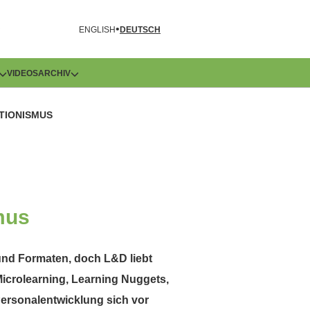
R
ENGLISH
DEUTSCH
VIDEOS
ARCHIV
KTIONISMUS
mus
 und Formaten, doch L&D liebt
icrolearning, Learning Nuggets,
Personalentwicklung sich vor